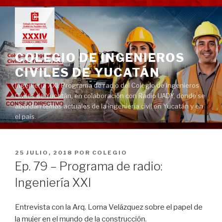
Ir
al
contenido
COLEGIO DE INGENIEROS
CIVILES DE YUCATÁN
Ingeniería XXI. Programa de radio del Colegio de Ingenieros
Civiles de Yucatán, en colaboración con Radio UADY, donde se
abordan temas actuales de la ingeniería civil en Yucatán y en
el país.
PUBLICADO
25 JULIO, 2018
POR
COLEGIO
EN
Ep. 79 – Programa de radio:
Ingeniería XXI
Entrevista con la Arq. Lorna Velázquez sobre el papel de
la mujer en el mundo de la construcción.