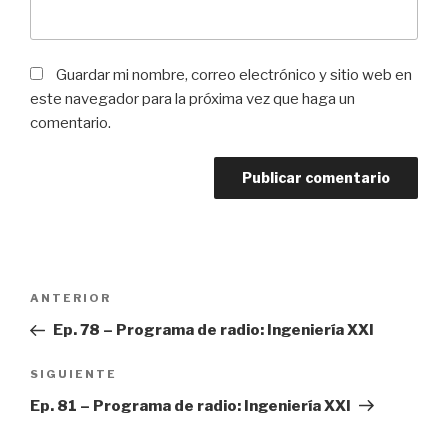
Guardar mi nombre, correo electrónico y sitio web en
este navegador para la próxima vez que haga un
comentario.
Navegación
ANTERIOR
Entrada
de
anterior:
Ep. 78 – Programa de radio: Ingeniería XXI
entradas
SIGUIENTE
Siguiente
entrada
Ep. 81 – Programa de radio: Ingeniería XXI