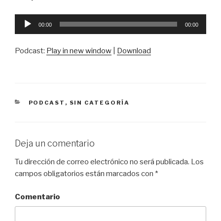
Reproductor
00:00
00:00
de
audio
Podcast:
Play in new window
|
Download
CATEGORÍAS
PODCAST
,
SIN CATEGORÍA
Deja un comentario
Tu dirección de correo electrónico no será publicada.
Los
campos obligatorios están marcados con
*
Comentario