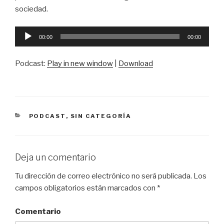
sociedad.
Reproductor
00:00
00:00
de
audio
Podcast:
Play in new window
|
Download
CATEGORÍAS
PODCAST
,
SIN CATEGORÍA
Deja un comentario
Tu dirección de correo electrónico no será publicada.
Los
campos obligatorios están marcados con
*
Comentario