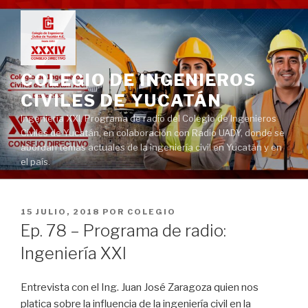
Ir
al
contenido
COLEGIO DE INGENIEROS
CIVILES DE YUCATÁN
Ingeniería XXI. Programa de radio del Colegio de Ingenieros
Civiles de Yucatán, en colaboración con Radio UADY, donde se
abordan temas actuales de la ingeniería civil en Yucatán y en
el país.
PUBLICADO
15 JULIO, 2018
POR
COLEGIO
EN
Ep. 78 – Programa de radio:
Ingeniería XXI
Entrevista con el Ing. Juan José Zaragoza quien nos
platica sobre la influencia de la ingeniería civil en la