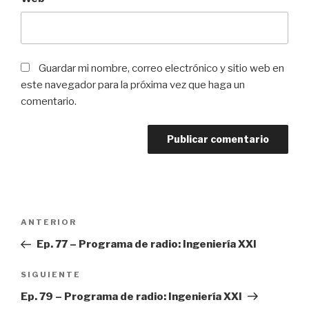
Guardar mi nombre, correo electrónico y sitio web en
este navegador para la próxima vez que haga un
comentario.
Navegación
ANTERIOR
Entrada
de
anterior:
Ep. 77 – Programa de radio: Ingeniería XXI
entradas
SIGUIENTE
Siguiente
entrada
Ep. 79 – Programa de radio: Ingeniería XXI