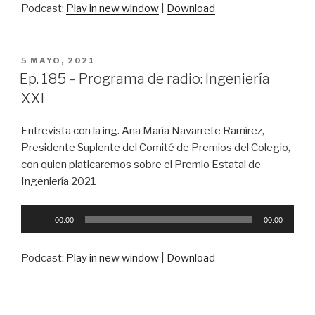
Podcast:
Play in new window
|
Download
PUBLICADO
5 MAYO, 2021
EN
Ep. 185 – Programa de radio: Ingeniería
XXI
Entrevista con la ing. Ana María Navarrete Ramírez,
Presidente Suplente del Comité de Premios del Colegio,
con quien platicaremos sobre el Premio Estatal de
Ingeniería 2021
Reproductor
00:00
00:00
de
audio
Podcast:
Play in new window
|
Download