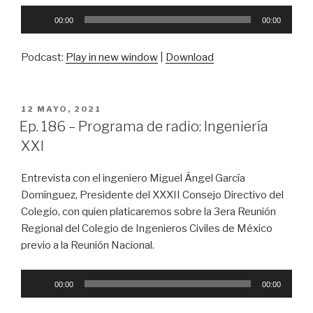
Reproductor
00:00
00:00
de
audio
Podcast:
Play in new window
|
Download
PUBLICADO
12 MAYO, 2021
EN
Ep. 186 – Programa de radio: Ingeniería
XXI
Entrevista con el ingeniero Miguel Ángel García
Domínguez, Presidente del XXXII Consejo Directivo del
Colegio, con quien platicaremos sobre la 3era Reunión
Regional del Colegio de Ingenieros Civiles de México
previo a la Reunión Nacional.
Reproductor
00:00
00:00
de
audio