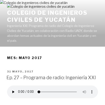
Ir
al
COLEGIO DE INGENIEROS
contenido
CIVILES DE YUCATÁN
Ingeniería XXI. Programa de radio del Colegio de Ingenieros
Civiles de Yucatán, en colaboración con Radio UADY, donde se
abordan temas actuales de la ingeniería civil en Yucatán y en
el país.
MES:
MAYO 2017
PUBLICADO
31 MAYO, 2017
EN
Ep. 27 – Programa de radio: Ingeniería XXI