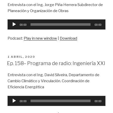
Entrevista con el Ing. Jorge Piña Herrera Subdirector de
Planeación y Organización de Obras
Reproductor
00:00
00:00
de
audio
Podcast:
Play in new window
|
Download
PUBLICADO
1 ABRIL, 2020
EN
Ep. 158– Programa de radio: Ingeniería XXI
Entrevista con el Ing. David Silveira, Departamento de
Cambio Climático y Vinculación. Coordinación de
Eficiencia Energética
Reproductor
00:00
00:00
de
audio