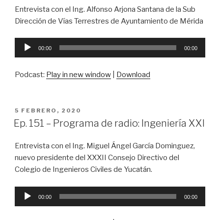
Entrevista con el Ing. Alfonso Arjona Santana de la Sub
Dirección de Vías Terrestres de Ayuntamiento de Mérida
Reproductor
00:00
00:00
de
audio
Podcast:
Play in new window
|
Download
PUBLICADO
5 FEBRERO, 2020
EN
Ep. 151 – Programa de radio: Ingeniería XXI
Entrevista con el Ing. Miguel Ángel García Dominguez,
nuevo presidente del XXXII Consejo Directivo del
Colegio de Ingenieros Civiles de Yucatán.
Reproductor
00:00
00:00
de
audio