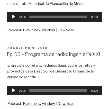
del Instituto Municipal de Planeación de Mérida
Reproductor
00:00
00:00
de
audio
Podcast:
Play in new window
|
Download
PUBLICADO
28 NOVIEMBRE, 2018
EN
Ep. 99 – Programa de radio: Ingeniería XXI
Entrevista con el arq. Federico Sauri, sobre los retos y
proyectos de la Dirección de Desarrollo Urbano de la
ciudad de Mérida.
Reproductor
00:00
00:00
de
audio
Podcast:
Play in new window
|
Download