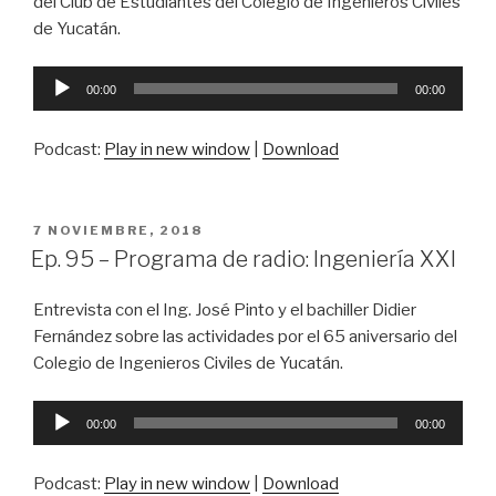
del Club de Estudiantes del Colegio de Ingenieros Civiles
de Yucatán.
Reproductor
00:00
00:00
de
audio
Podcast:
Play in new window
|
Download
PUBLICADO
7 NOVIEMBRE, 2018
EN
Ep. 95 – Programa de radio: Ingeniería XXI
Entrevista con el Ing. José Pinto y el bachiller Didier
Fernández sobre las actividades por el 65 aniversario del
Colegio de Ingenieros Civiles de Yucatán.
Reproductor
00:00
00:00
de
audio
Podcast:
Play in new window
|
Download