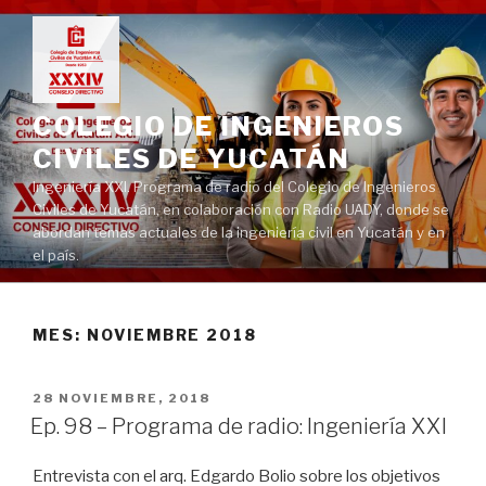
Ir
al
contenido
COLEGIO DE INGENIEROS
CIVILES DE YUCATÁN
Ingeniería XXI. Programa de radio del Colegio de Ingenieros
Civiles de Yucatán, en colaboración con Radio UADY, donde se
abordan temas actuales de la ingeniería civil en Yucatán y en
el país.
MES:
NOVIEMBRE 2018
PUBLICADO
28 NOVIEMBRE, 2018
EN
Ep. 98 – Programa de radio: Ingeniería XXI
Entrevista con el arq. Edgardo Bolio sobre los objetivos