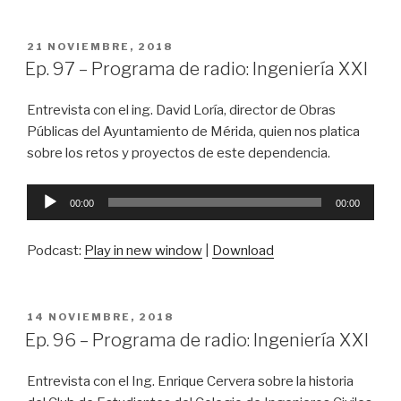
PUBLICADO
21 NOVIEMBRE, 2018
EN
Ep. 97 – Programa de radio: Ingeniería XXI
Entrevista con el ing. David Loría, director de Obras
Públicas del Ayuntamiento de Mérida, quien nos platica
sobre los retos y proyectos de este dependencia.
Reproductor
00:00
00:00
de
audio
Podcast:
Play in new window
|
Download
PUBLICADO
14 NOVIEMBRE, 2018
EN
Ep. 96 – Programa de radio: Ingeniería XXI
Entrevista con el Ing. Enrique Cervera sobre la historia