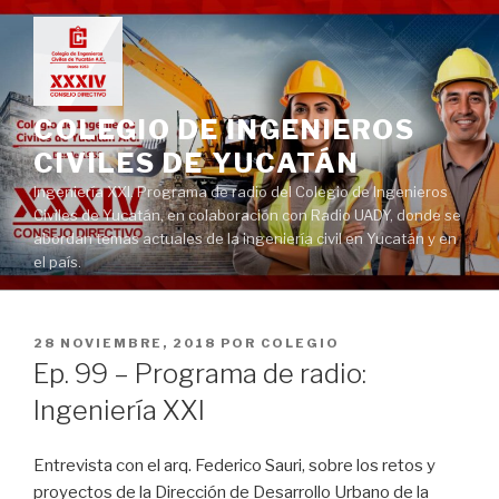
Ir
al
contenido
COLEGIO DE INGENIEROS
CIVILES DE YUCATÁN
Ingeniería XXI. Programa de radio del Colegio de Ingenieros
Civiles de Yucatán, en colaboración con Radio UADY, donde se
abordan temas actuales de la ingeniería civil en Yucatán y en
el país.
PUBLICADO
28 NOVIEMBRE, 2018
POR
COLEGIO
EN
Ep. 99 – Programa de radio:
Ingeniería XXI
Entrevista con el arq. Federico Sauri, sobre los retos y
proyectos de la Dirección de Desarrollo Urbano de la