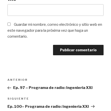
Guardar mi nombre, correo electrónico y sitio web en
este navegador para la próxima vez que haga un
comentario.
Navegación
ANTERIOR
Entrada
de
anterior:
Ep. 97 – Programa de radio: Ingeniería XXI
entradas
SIGUIENTE
Siguiente
entrada
Ep. 100– Programa de radio: Ingeniería XXI