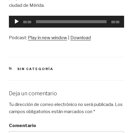
ciudad de Mérida.
Reproductor
00:00
00:00
de
audio
Podcast:
Play in new window
|
Download
CATEGORÍAS
SIN CATEGORÍA
Deja un comentario
Tu dirección de correo electrónico no será publicada.
Los
campos obligatorios están marcados con
*
Comentario