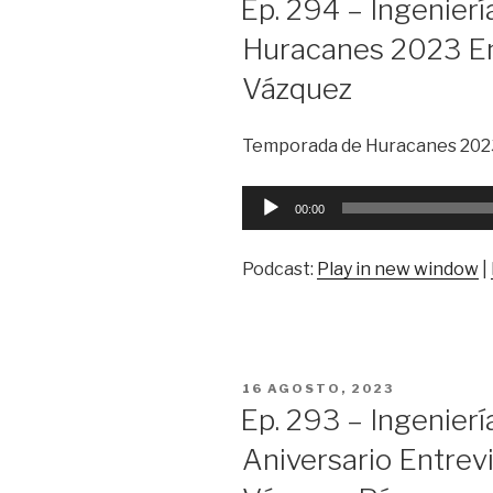
Ep. 294 – Ingenier
Huracanes 2023 Ent
Vázquez
Temporada de Huracanes 2023 
Reproductor
00:00
de
audio
Podcast:
Play in new window
|
PUBLICADO
16 AGOSTO, 2023
EN
Ep. 293 – Ingenierí
Aniversario Entrevi