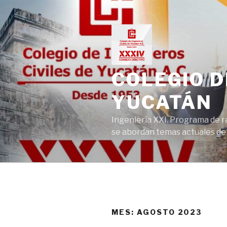
Ir
al
contenido
COLEGIO D
YUCATÁN
Ingeniería XXI. Programa de r
se abordan temas actuales de la
MES:
AGOSTO 2023