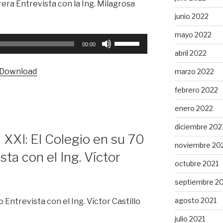
era Entrevista con la Ing. Milagrosa
junio 2022
mayo 2022
Utiliza
00:00
las
abril 2022
teclas
Download
marzo 2022
de
flecha
febrero 2022
arriba/abajo
enero 2022
para
aumentar
diciembre 202
o
a XXI: El Colegio en su 70
noviembre 20
disminuir
sta con el Ing. Víctor
el
octubre 2021
volumen.
septiembre 2
agosto 2021
 Entrevista con el Ing. Víctor Castillo
julio 2021