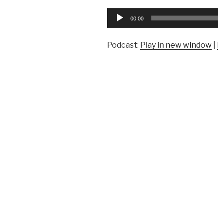
Reproductor
00:00
de
audio
Podcast:
Play in new window
|