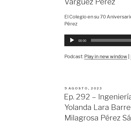
Várguez Pérez
El Colegio en su 70 Aniversar
Pérez
Reproductor
00:00
de
audio
Podcast:
Play in new window
|
PUBLICADO
9 AGOSTO, 2023
EN
Ep. 292 – Ingenierí
Yolanda Lara Barrer
Milagrosa Pérez S