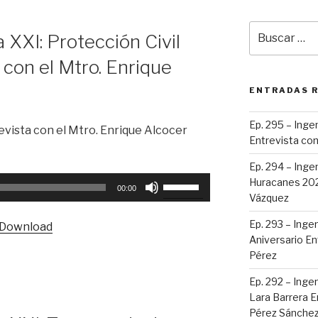
Buscar
a XXI: Protección Civil
por:
 con el Mtro. Enrique
ENTRADAS 
Ep. 295 – Ingen
evista con el Mtro. Enrique Alcocer
Entrevista con
Ep. 294 – Inge
Utiliza
Huracanes 2023
00:00
las
Vázquez
teclas
Ep. 293 – Ingen
Download
de
Aniversario En
flecha
Pérez
arriba/abajo
Ep. 292 – Ingen
para
Lara Barrera E
aumentar
Pérez Sánche
o