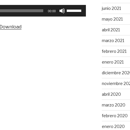
Utiliza
junio 2021
00:00
las
mayo 2021
teclas
Download
de
abril 2021
flecha
marzo 2021
arriba/abajo
para
febrero 2021
aumentar
enero 2021
o
disminuir
diciembre 20
el
noviembre 20
volumen.
abril 2020
marzo 2020
febrero 2020
enero 2020