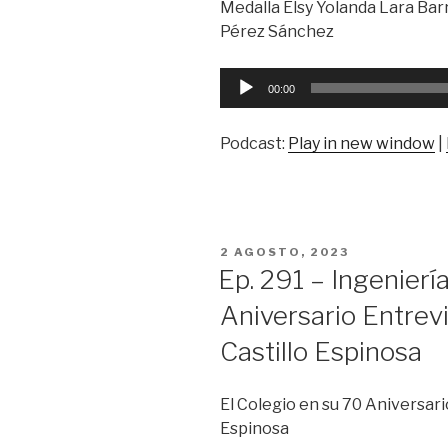
Medalla Elsy Yolanda Lara Barr
Pérez Sánchez
Reproductor
00:00
de
audio
Podcast:
Play in new window
|
PUBLICADO
2 AGOSTO, 2023
EN
Ep. 291 – Ingenierí
Aniversario Entrevi
Castillo Espinosa
El Colegio en su 70 Aniversario
Espinosa