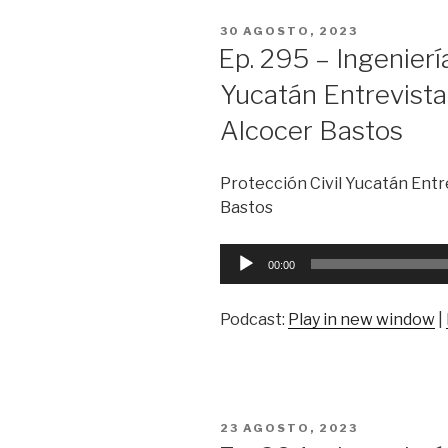
PUBLICADO
30 AGOSTO, 2023
EN
Ep. 295 – Ingenierí
Yucatán Entrevista
Alcocer Bastos
Protección Civil Yucatán Entr
Bastos
Reproductor
00:00
de
audio
Podcast:
Play in new window
|
PUBLICADO
23 AGOSTO, 2023
EN