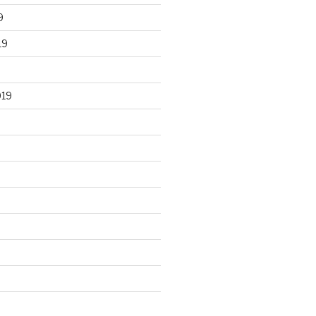
9
19
019