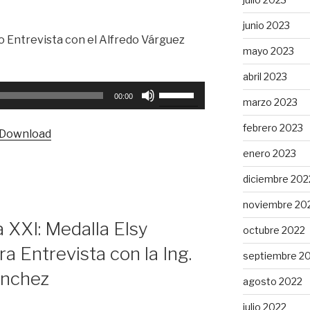
junio 2023
io Entrevista con el Alfredo Várguez
mayo 2023
abril 2023
Utiliza
00:00
marzo 2023
las
teclas
febrero 2023
Download
de
enero 2023
flecha
arriba/abajo
diciembre 202
para
noviembre 20
aumentar
o
a XXI: Medalla Elsy
octubre 2022
disminuir
a Entrevista con la Ing.
el
septiembre 2
volumen.
ánchez
agosto 2022
julio 2022