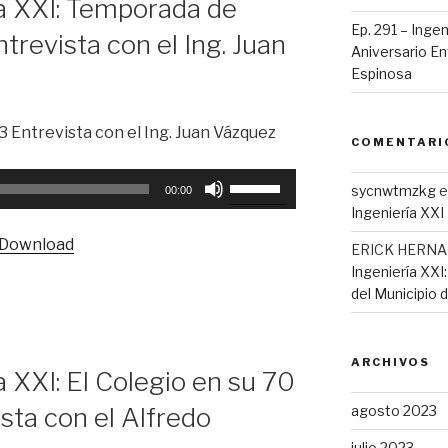
ía XXI: Temporada de
disminuir
Ep. 291 – Ingen
revista con el Ing. Juan
el
Aniversario Ent
volumen.
Espinosa
Entrevista con el Ing. Juan Vázquez
COMENTARI
Utiliza
sycnwtmzkg
e
00:00
las
Ingeniería XXI
teclas
Download
ERICK HERN
de
Ingeniería XXI
flecha
del Municipio 
arriba/abajo
para
aumentar
ARCHIVOS
o
a XXI: El Colegio en su 70
disminuir
sta con el Alfredo
agosto 2023
el
volumen.
julio 2023