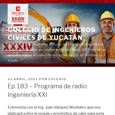
Ir
al
contenido
COLEGIO DE INGENIEROS
CIVILES DE YUCATÁN
Ingeniería XXI. Programa de radio del Colegio de Ingenieros
Civiles de Yucatán, en colaboración con Radio UADY, donde se
abordan temas actuales de la ingeniería civil en Yucatán y en
el país.
PUBLICADO
21 ABRIL, 2021
POR
COLEGIO
EN
Ep. 183 – Programa de radio:
Ingeniería XXI
Entrevista con el Ing. Juan Vázquez Montalvo que nos
platicará sobre la sequía y pronóstico de calor para esta