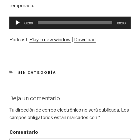
temporada.
Reproductor
00:00
00:00
de
audio
Podcast:
Play in new window
|
Download
CATEGORÍAS
SIN CATEGORÍA
Deja un comentario
Tu dirección de correo electrónico no será publicada.
Los
campos obligatorios están marcados con
*
Comentario