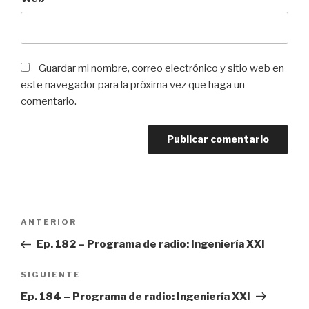
Guardar mi nombre, correo electrónico y sitio web en
este navegador para la próxima vez que haga un
comentario.
Navegación
ANTERIOR
Entrada
de
anterior:
Ep. 182 – Programa de radio: Ingeniería XXI
entradas
SIGUIENTE
Siguiente
entrada
Ep. 184 – Programa de radio: Ingeniería XXI