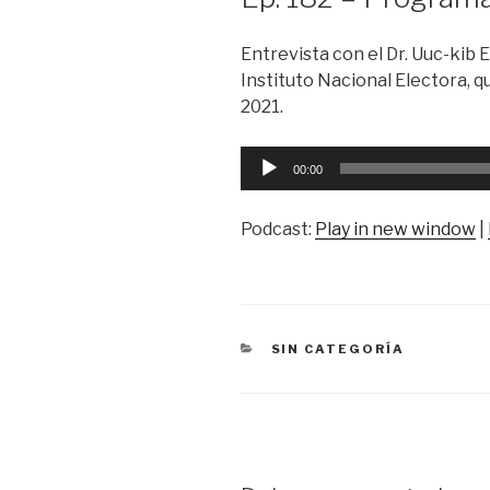
Entrevista con el Dr. Uuc-kib
Instituto Nacional Electora, q
2021.
Reproductor
00:00
de
audio
Podcast:
Play in new window
|
CATEGORÍAS
SIN CATEGORÍA