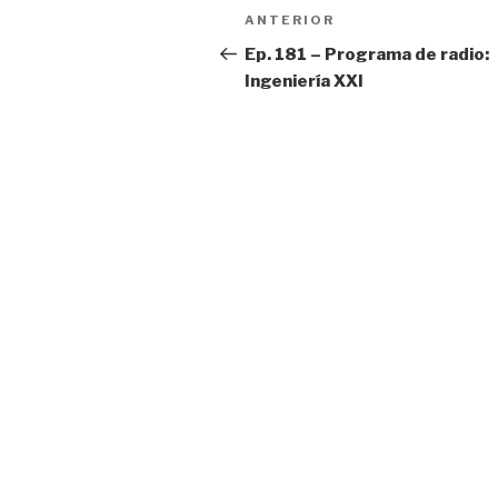
Navegación
ANTERIOR
Entrada
de
anterior:
Ep. 181 – Programa de radio:
Ingeniería XXI
entradas