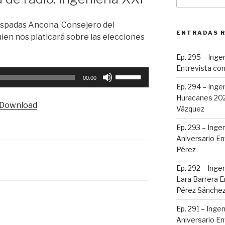
por:
 Espadas Ancona, Consejero del
ENTRADAS 
uien nos platicará sobre las elecciones
Ep. 295 – Ingen
Entrevista con
Utiliza
00:00
las
Ep. 294 – Inge
teclas
Huracanes 2023
Download
de
Vázquez
flecha
Ep. 293 – Ingen
arriba/abajo
Aniversario En
para
Pérez
aumentar
Ep. 292 – Ingen
o
Lara Barrera E
disminuir
Pérez Sánche
el
volumen.
Ep. 291 – Ingen
Aniversario Ent