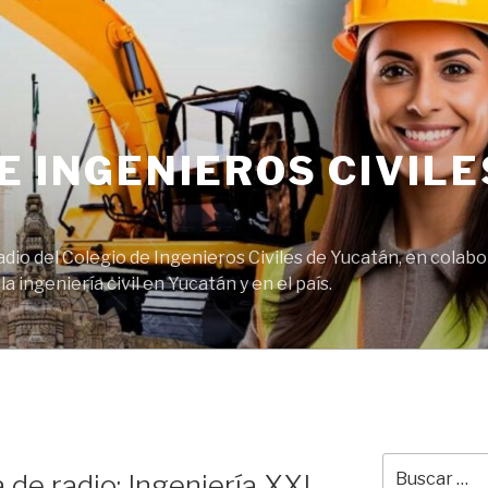
E INGENIEROS CIVILE
adio del Colegio de Ingenieros Civiles de Yucatán, en cola
 ingeniería civil en Yucatán y en el país.
O
Buscar
de radio: Ingeniería XXI