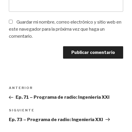
Guardar mi nombre, correo electrónico y sitio web en
este navegador para la próxima vez que haga un
comentario.
Navegación
ANTERIOR
Entrada
de
anterior:
Ep. 71 – Programa de radio: Ingeniería XXI
entradas
SIGUIENTE
Siguiente
entrada
Ep. 73 – Programa de radio: Ingeniería XXI