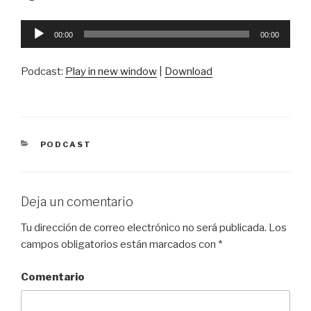
Reproductor
00:00
00:00
de
audio
Podcast:
Play in new window
|
Download
CATEGORÍAS
PODCAST
Deja un comentario
Tu dirección de correo electrónico no será publicada.
Los
campos obligatorios están marcados con
*
Comentario