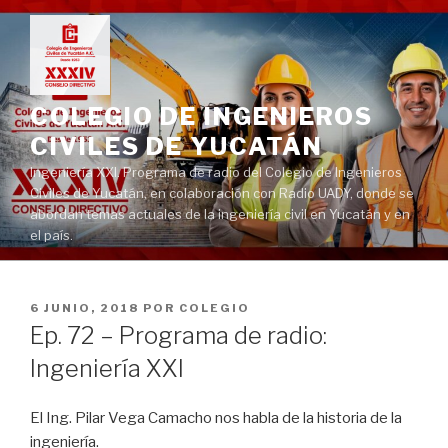
Ir
al
contenido
COLEGIO DE INGENIEROS
CIVILES DE YUCATÁN
Ingeniería XXI. Programa de radio del Colegio de Ingenieros
Civiles de Yucatán, en colaboración con Radio UADY, donde se
abordan temas actuales de la ingeniería civil en Yucatán y en
el país.
PUBLICADO
6 JUNIO, 2018
POR
COLEGIO
EN
Ep. 72 – Programa de radio:
Ingeniería XXI
El Ing. Pilar Vega Camacho nos habla de la historia de la
ingeniería.