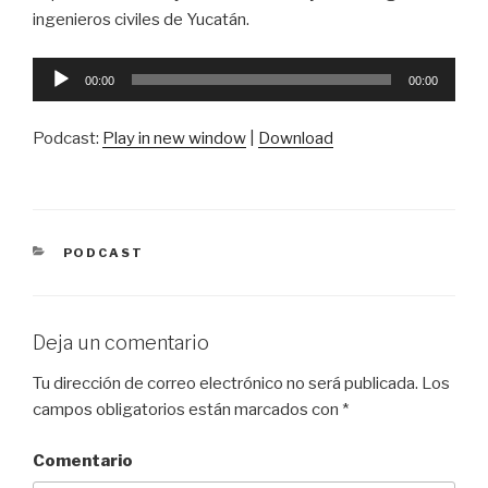
ingenieros civiles de Yucatán.
Reproductor
00:00
00:00
de
audio
Podcast:
Play in new window
|
Download
CATEGORÍAS
PODCAST
Deja un comentario
Tu dirección de correo electrónico no será publicada.
Los
campos obligatorios están marcados con
*
Comentario