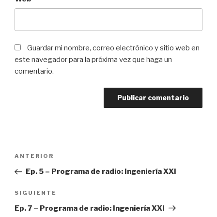
Guardar mi nombre, correo electrónico y sitio web en
este navegador para la próxima vez que haga un
comentario.
Navegación
ANTERIOR
Entrada
de
anterior:
Ep. 5 – Programa de radio: Ingeniería XXI
entradas
SIGUIENTE
Siguiente
entrada
Ep. 7 – Programa de radio: Ingeniería XXI