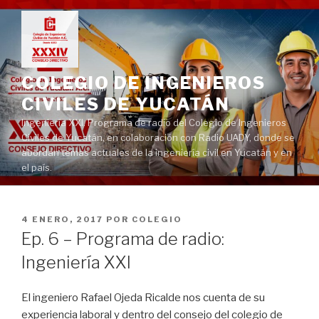
Ir
al
contenido
COLEGIO DE INGENIEROS
CIVILES DE YUCATÁN
Ingeniería XXI. Programa de radio del Colegio de Ingenieros
Civiles de Yucatán, en colaboración con Radio UADY, donde se
abordan temas actuales de la ingeniería civil en Yucatán y en
el país.
PUBLICADO
4 ENERO, 2017
POR
COLEGIO
EN
Ep. 6 – Programa de radio:
Ingeniería XXI
El ingeniero Rafael Ojeda Ricalde nos cuenta de su
experiencia laboral y dentro del consejo del colegio de