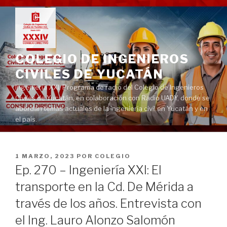
Ir
al
contenido
COLEGIO DE INGENIEROS
CIVILES DE YUCATÁN
Ingeniería XXI. Programa de radio del Colegio de Ingenieros
Civiles de Yucatán, en colaboración con Radio UADY, donde se
abordan temas actuales de la ingeniería civil en Yucatán y en
el país.
PUBLICADO
1 MARZO, 2023
POR
COLEGIO
EN
Ep. 270 – Ingeniería XXI: El
transporte en la Cd. De Mérida a
través de los años. Entrevista con
el Ing. Lauro Alonzo Salomón