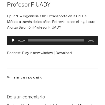
Profesor FIUADY
Ep. 270 – Ingeniería XXI: El transporte en la Cd. De
Mérida a través de los años. Entrevista con el Ing. Lauro
Alonzo Salomón Profesor FIUADY
Reproductor
00:00
00:00
de
audio
Podcast:
Play in new window
|
Download
CATEGORÍAS
SIN CATEGORÍA
Deja un comentario