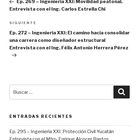
anterior:
Ep. 269 – Ingeniería XXI: Movilidad peatonal.
entradas
Entrevista con el Ing. Carlos Estrella Chí
SIGUIENTE
Siguiente
entrada
Ep. 272 – Ingeniería XXI: El camino hacia consolidar
una carrera como diseñador estructural
Entrevista con el Ing. Félix Antonio Herrera Pérez
Buscar
Busca
por:
ENTRADAS RECIENTES
Ep. 295 – Ingeniería XXI: Protección Civil Yucatán
Entrevista con el Mtro. Enrique Alcocer Bastos