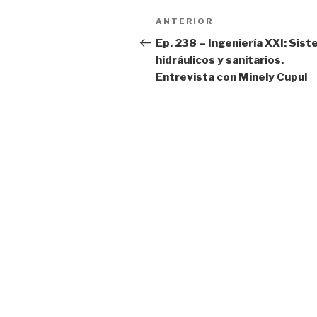
Navegación
ANTERIOR
Entrada
de
anterior:
Ep. 238 – Ingeniería XXI: Sis
hidráulicos y sanitarios.
entradas
Entrevista con Minely Cupul