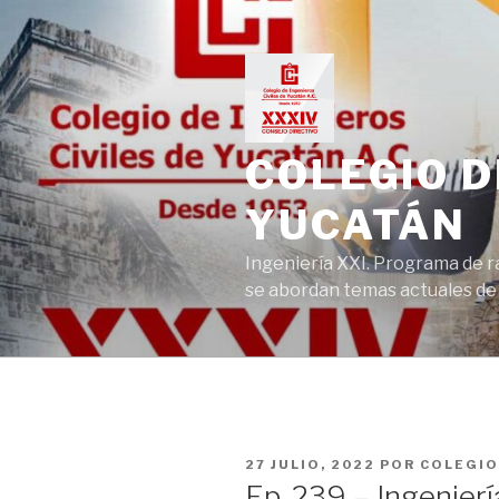
Ir
al
contenido
COLEGIO D
YUCATÁN
Ingeniería XXI. Programa de r
se abordan temas actuales de la
PUBLICADO
27 JULIO, 2022
POR
COLEGIO
EN
Ep. 239 – Ingenierí