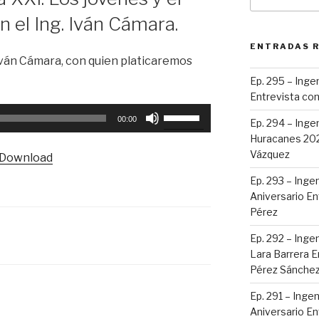
por:
n el Ing. Iván Cámara.
ENTRADAS 
 Iván Cámara, con quien platicaremos
Ep. 295 – Ingen
Entrevista con
Utiliza
00:00
Ep. 294 – Inge
las
Huracanes 2023
teclas
Vázquez
Download
de
flecha
Ep. 293 – Ingen
Aniversario En
arriba/abajo
Pérez
para
aumentar
Ep. 292 – Ingen
o
Lara Barrera E
disminuir
Pérez Sánche
el
Ep. 291 – Ingen
volumen.
Aniversario Ent