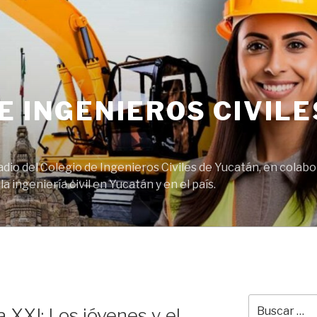
E INGENIEROS CIVILE
adio del Colegio de Ingenieros Civiles de Yucatán, en cola
 ingeniería civil en Yucatán y en el país.
Buscar
a XXI: Los jóvenes y el