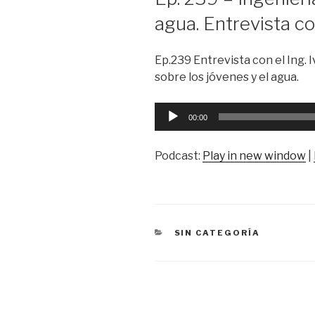
agua. Entrevista co
Ep.239 Entrevista con el Ing.
sobre los jóvenes y el agua.
Reproductor
00:00
de
audio
Podcast:
Play in new window
|
CATEGORÍAS
SIN CATEGORÍA