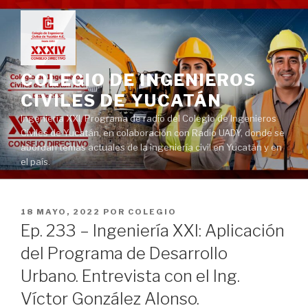
Ir
al
contenido
COLEGIO DE INGENIEROS
CIVILES DE YUCATÁN
Ingeniería XXI. Programa de radio del Colegio de Ingenieros
Civiles de Yucatán, en colaboración con Radio UADY, donde se
abordan temas actuales de la ingeniería civil en Yucatán y en
el país.
PUBLICADO
18 MAYO, 2022
POR
COLEGIO
EN
Ep. 233 – Ingeniería XXI: Aplicación
del Programa de Desarrollo
Urbano. Entrevista con el Ing.
Víctor González Alonso.