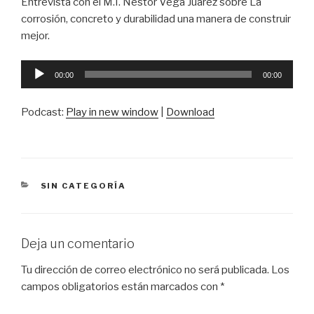
Entrevista con el M.I. Néstor Vega Juárez sobre La
corrosión, concreto y durabilidad una manera de construir
mejor.
Reproductor
00:00
00:00
de
audio
Podcast:
Play in new window
|
Download
CATEGORÍAS
SIN CATEGORÍA
Deja un comentario
Tu dirección de correo electrónico no será publicada.
Los
campos obligatorios están marcados con
*