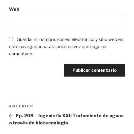
Web
Guardar mi nombre, correo electrónico y sitio web en
este navegador para la próxima vez que haga un
comentario.
Navegación
ANTERIOR
Entrada
de
anterior:
Ep. 208 – Ingeniería XXI: Tratamiento de aguas
entradas
a través de biotecnología