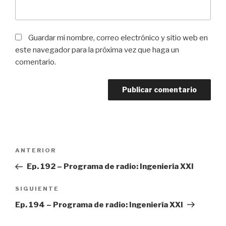
Guardar mi nombre, correo electrónico y sitio web en
este navegador para la próxima vez que haga un
comentario.
Navegación
ANTERIOR
Entrada
de
anterior:
Ep. 192 – Programa de radio: Ingeniería XXI
entradas
SIGUIENTE
Siguiente
entrada
Ep. 194 – Programa de radio: Ingeniería XXI