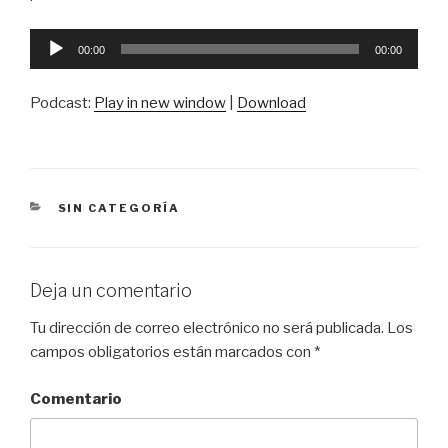
Reproductor
00:00
00:00
de
audio
Podcast:
Play in new window
|
Download
CATEGORÍAS
SIN CATEGORÍA
Deja un comentario
Tu dirección de correo electrónico no será publicada.
Los
campos obligatorios están marcados con
*
Comentario