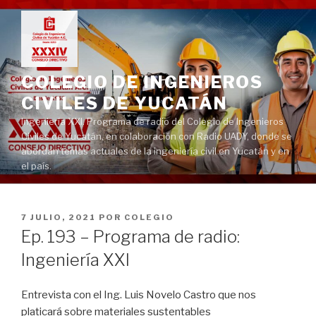
Ir
al
contenido
COLEGIO DE INGENIEROS
CIVILES DE YUCATÁN
Ingeniería XXI. Programa de radio del Colegio de Ingenieros
Civiles de Yucatán, en colaboración con Radio UADY, donde se
abordan temas actuales de la ingeniería civil en Yucatán y en
el país.
PUBLICADO
7 JULIO, 2021
POR
COLEGIO
EN
Ep. 193 – Programa de radio:
Ingeniería XXI
Entrevista con el Ing. Luis Novelo Castro que nos
platicará sobre materiales sustentables