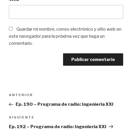
Guardar mi nombre, correo electrónico y sitio web en
este navegador para la próxima vez que haga un
comentario.
Navegación
ANTERIOR
Entrada
de
anterior:
Ep. 190 – Programa de radio: Ingeniería XXI
entradas
SIGUIENTE
Siguiente
entrada
Ep. 192 – Programa de radio: Ingeniería XXI