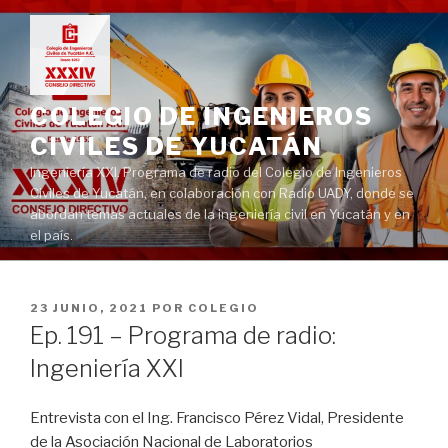
Ir
al
contenido
COLEGIO DE INGENIEROS
CIVILES DE YUCATÁN
Ingeniería XXI. Programa de radio del Colegio de Ingenieros
Civiles de Yucatán, en colaboración con Radio UADY, donde se
abordan temas actuales de la ingeniería civil en Yucatán y en
el país.
PUBLICADO
23 JUNIO, 2021
POR
COLEGIO
EN
Ep. 191 – Programa de radio:
Ingeniería XXI
Entrevista con el Ing. Francisco Pérez Vidal, Presidente
de la Asociación Nacional de Laboratorios