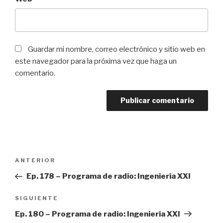
Guardar mi nombre, correo electrónico y sitio web en
este navegador para la próxima vez que haga un
comentario.
Navegación
ANTERIOR
Entrada
de
anterior:
Ep. 178 – Programa de radio: Ingeniería XXI
entradas
SIGUIENTE
Siguiente
entrada
Ep. 180 – Programa de radio: Ingeniería XXI