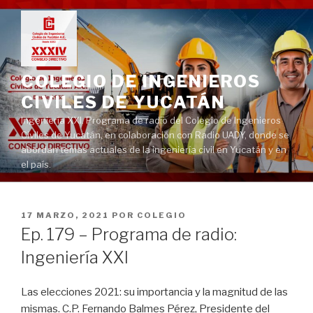
Ir
al
contenido
COLEGIO DE INGENIEROS
CIVILES DE YUCATÁN
Ingeniería XXI. Programa de radio del Colegio de Ingenieros
Civiles de Yucatán, en colaboración con Radio UADY, donde se
abordan temas actuales de la ingeniería civil en Yucatán y en
el país.
PUBLICADO
17 MARZO, 2021
POR
COLEGIO
EN
Ep. 179 – Programa de radio:
Ingeniería XXI
Las elecciones 2021: su importancia y la magnitud de las
mismas. C.P. Fernando Balmes Pérez, Presidente del