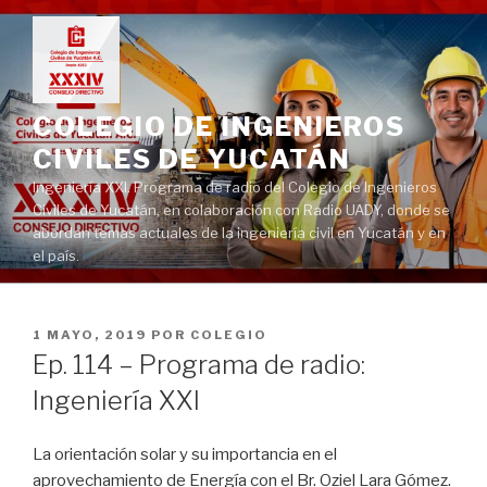
Ir
al
contenido
COLEGIO DE INGENIEROS
CIVILES DE YUCATÁN
Ingeniería XXI. Programa de radio del Colegio de Ingenieros
Civiles de Yucatán, en colaboración con Radio UADY, donde se
abordan temas actuales de la ingeniería civil en Yucatán y en
el país.
PUBLICADO
1 MAYO, 2019
POR
COLEGIO
EN
Ep. 114 – Programa de radio:
Ingeniería XXI
La orientación solar y su importancia en el
aprovechamiento de Energía con el Br. Oziel Lara Gómez.