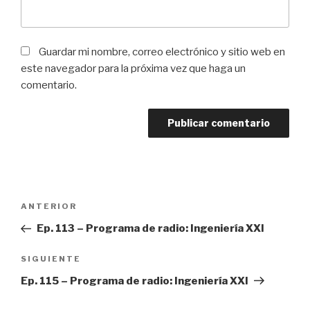
Guardar mi nombre, correo electrónico y sitio web en
este navegador para la próxima vez que haga un
comentario.
Navegación
ANTERIOR
Entrada
de
anterior:
Ep. 113 – Programa de radio: Ingeniería XXI
entradas
SIGUIENTE
Siguiente
entrada
Ep. 115 – Programa de radio: Ingeniería XXI