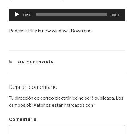
Reproductor
00:00
00:00
de
audio
Podcast:
Play in new window
|
Download
CATEGORÍAS
SIN CATEGORÍA
Deja un comentario
Tu dirección de correo electrónico no será publicada.
Los
campos obligatorios están marcados con
*
Comentario