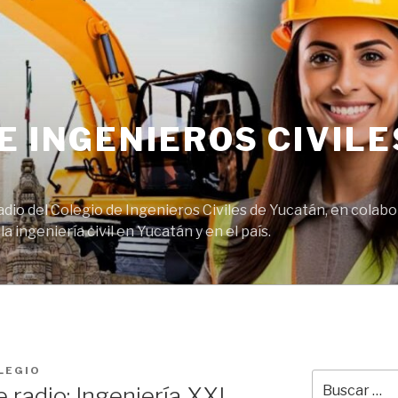
E INGENIEROS CIVILE
adio del Colegio de Ingenieros Civiles de Yucatán, en cola
 ingeniería civil en Yucatán y en el país.
LEGIO
Buscar
 radio: Ingeniería XXI