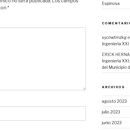
ónico no será publicada.
Los campos
Espinosa
 con
*
COMENTARI
sycnwtmzkg
e
Ingeniería XXI
ERICK HERN
Ingeniería XXI
del Municipio 
ARCHIVOS
agosto 2023
julio 2023
junio 2023