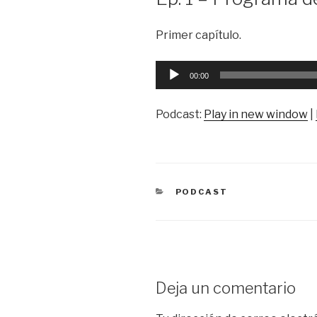
Primer capítulo.
Reproductor
00:00
de
audio
Podcast:
Play in new window
|
CATEGORÍAS
PODCAST
Deja un comentario