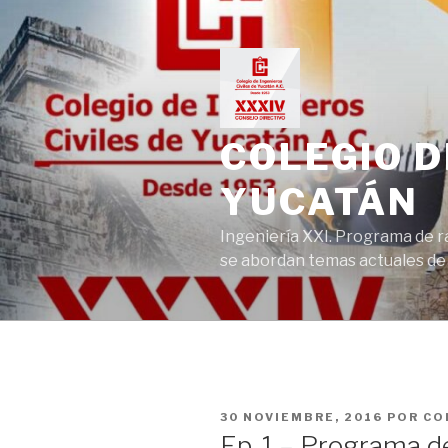
Ir
al
contenido
COLEGIO D
YUCATÁN
Ingeniería XXI. Programa de r
se abordan temas actuales de la
PUBLICADO
30 NOVIEMBRE, 2016
POR
CO
EN
Ep. 1 – Programa de