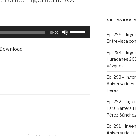
por:
ENTRADAS 
Utiliza
00:00
Ep. 295 – Ingen
las
Entrevista con
teclas
Download
de
Ep. 294 – Inge
flecha
Huracanes 2023
arriba/abajo
Vázquez
para
Ep. 293 – Ingen
aumentar
Aniversario En
o
Pérez
disminuir
Ep. 292 – Ingen
el
Lara Barrera E
volumen.
Pérez Sánche
Ep. 291 – Ingen
Aniversario Ent