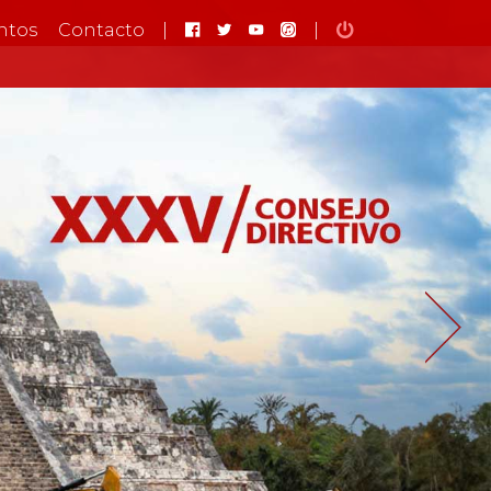
ntos
Contacto
|
|