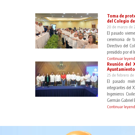
Toma de prote
del Colegio de 
20 de marzo de 
El pasado viern
ceremonia de t
Directivo del Col
presidido por el 
Continuar leyen
Reunión del 
Ayuntamiento
25 de febrero de
El pasado miér
integrantes del 
Ingenieros Civil
Germán Gabriel E
Continuar leyen