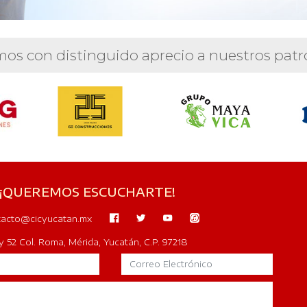
os con distinguido aprecio a nuestros patr
 ¡QUEREMOS ESCUCHARTE!
acto@cicyucatan.mx
y 52 Col. Roma, Mérida, Yucatán, C.P. 97218