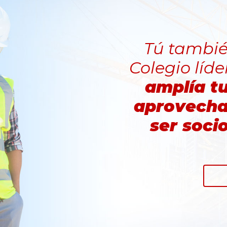
Tú tambié
Colegio líde
amplía t
aprovecha 
ser soci