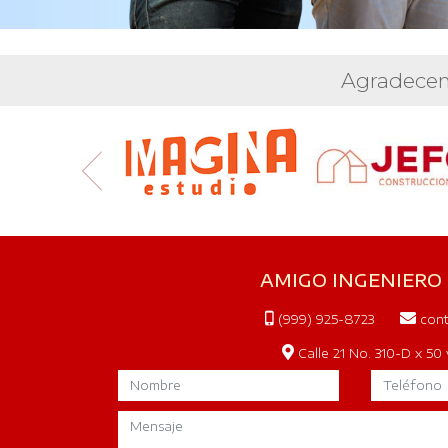
Agradecem
AMIGO INGENIERO
(999) 925-8723
cont
Calle 21 No. 310-D x 50 